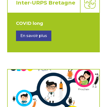
Inter-URPS Bretagne
COVID long
En savoir plus