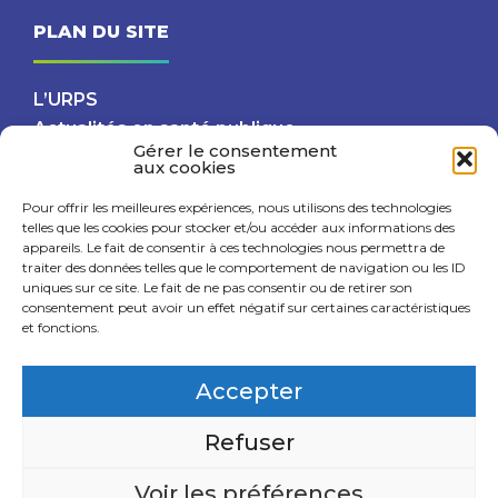
PLAN DU SITE
L’URPS
Actualités en santé publique
Gérer le consentement
Projets
aux cookies
Partenaires
Pour offrir les meilleures expériences, nous utilisons des technologies
telles que les cookies pour stocker et/ou accéder aux informations des
RETROUVEZ-NOUS SUR LES RÉSEAUX !
appareils. Le fait de consentir à ces technologies nous permettra de
traiter des données telles que le comportement de navigation ou les ID
uniques sur ce site. Le fait de ne pas consentir ou de retirer son
consentement peut avoir un effet négatif sur certaines caractéristiques
et fonctions.
Accepter
Refuser
Mentions légales
Politique de confidentialité
Politique de cookies (UE)
Voir les préférences