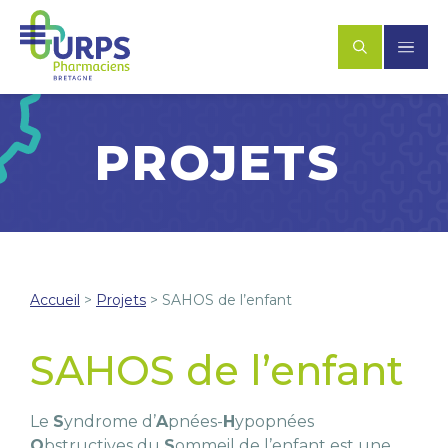
PROJETS
Accueil
>
Projets
>
SAHOS de l’enfant
SAHOS de l’enfant
Le
S
yndrome d’
A
pnées-
H
ypopnées
O
bstructives du
S
ommeil de l’enfant est une